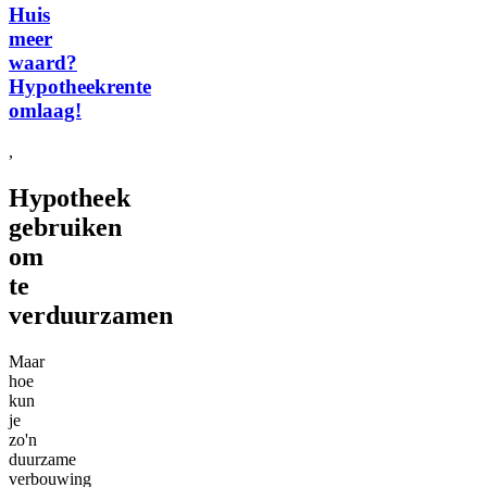
Huis
meer
waard?
Hypotheekrente
omlaag!
,
Hypotheek
gebruiken
om
te
verduurzamen
Maar
hoe
kun
je
zo'n
duurzame
verbouwing