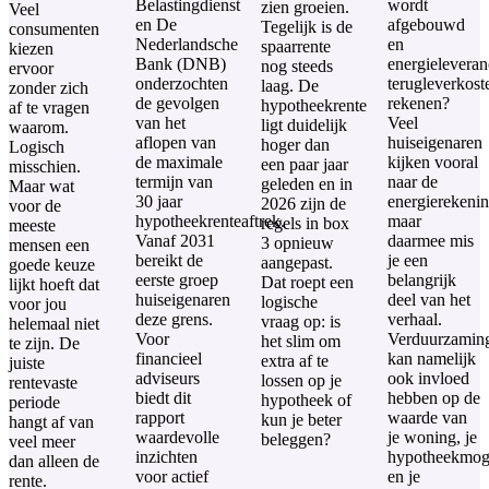
Belastingdienst
wordt
zien groeien.
Veel
en De
afgebouwd
Tegelijk is de
consumenten
Nederlandsche
en
spaarrente
kiezen
Bank (DNB)
energieleveran
nog steeds
ervoor
onderzochten
terugleverkost
laag. De
zonder zich
de gevolgen
rekenen?
hypotheekrente
af te vragen
van het
Veel
ligt duidelijk
waarom.
aflopen van
huiseigenaren
hoger dan
Logisch
de maximale
kijken vooral
een paar jaar
misschien.
termijn van
naar de
geleden en in
Maar wat
30 jaar
energierekenin
2026 zijn de
voor de
hypotheekrenteaftrek.
maar
regels in box
meeste
Vanaf 2031
daarmee mis
3 opnieuw
mensen een
bereikt de
je een
aangepast.
goede keuze
eerste groep
belangrijk
Dat roept een
lijkt hoeft dat
huiseigenaren
deel van het
logische
voor jou
deze grens.
verhaal.
vraag op: is
helemaal niet
Voor
Verduurzamin
het slim om
te zijn. De
financieel
kan namelijk
extra af te
juiste
adviseurs
ook invloed
lossen op je
rentevaste
biedt dit
hebben op de
hypotheek of
periode
rapport
waarde van
kun je beter
hangt af van
waardevolle
je woning, je
beleggen?
veel meer
inzichten
hypotheekmog
dan alleen de
voor actief
en je
rente.