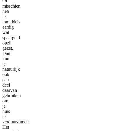
Of
misschien
heb
je
inmiddels
aardig
wat
spaargeld
opzij
gezet.
Dan
kun
je
natuurlijk
ook
een
deel
daarvan
gebruiken
om
je
huis
te
verduurzamen.
Het