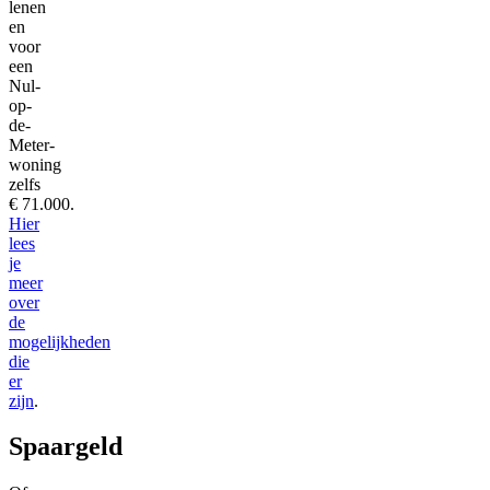
lenen
en
voor
een
Nul-
op-
de-
Meter-
woning
zelfs
€ 71.000.
Hier
lees
je
meer
over
de
mogelijkheden
die
er
zijn
.
Spaargeld