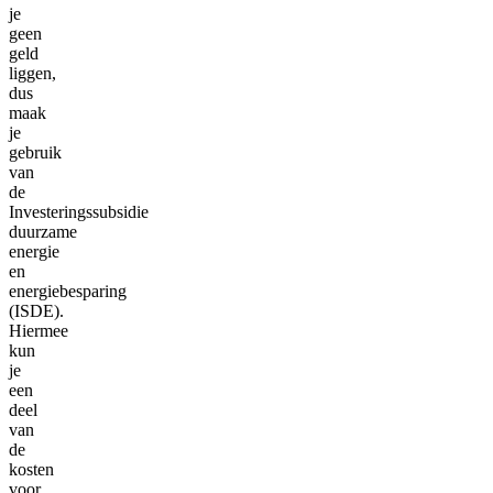
je
geen
geld
liggen,
dus
maak
je
gebruik
van
de
Investeringssubsidie
duurzame
energie
en
energiebesparing
(ISDE).
Hiermee
kun
je
een
deel
van
de
kosten
voor