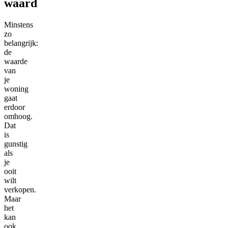
waard
Minstens
zo
belangrijk:
de
waarde
van
je
woning
gaat
erdoor
omhoog.
Dat
is
gunstig
als
je
ooit
wilt
verkopen.
Maar
het
kan
ook