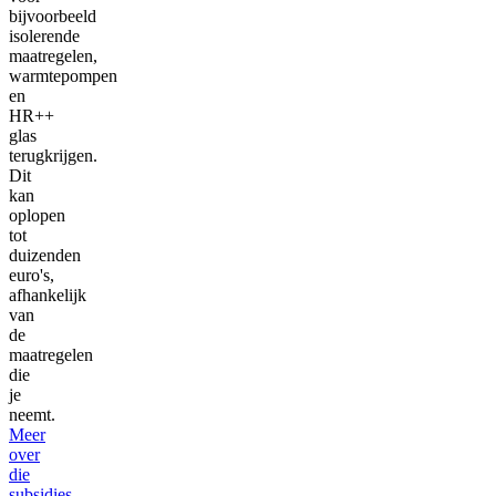
bijvoorbeeld
isolerende
maatregelen,
warmtepompen
en
HR++
glas
terugkrijgen.
Dit
kan
oplopen
tot
duizenden
euro's,
afhankelijk
van
de
maatregelen
die
je
neemt.
Meer
over
die
subsidies