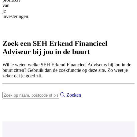
van
je
investeringen!
Zoek een SEH Erkend Financieel
Adviseur bij jou in de buurt
Wil je weten welke SEH Erkend Financieel Adviseurs bij jou in de
buurt zitten? Gebruik dan de zoekfunctie op deze site. Zo weet je
zeker dat je goed zit.
Meer dan 5000 financieel adviseurs staan voor je klaar
Zoeken