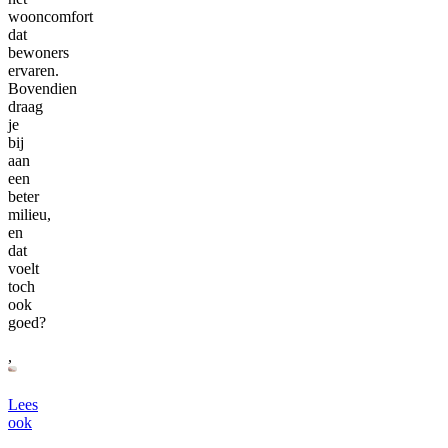
wooncomfort
dat
bewoners
ervaren.
Bovendien
draag
je
bij
aan
een
beter
milieu,
en
dat
voelt
toch
ook
goed?
,
Lees
ook