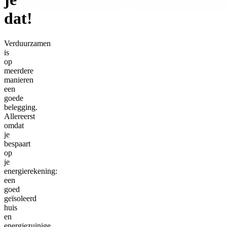
dat!
Verduurzamen
is
op
meerdere
manieren
een
goede
belegging.
Allereerst
omdat
je
bespaart
op
je
energierekening:
een
goed
geïsoleerd
huis
en
energiezuinige