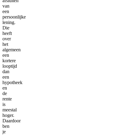
afsluiten
van
een
persoonlijke
lening.
Die
heeft
over
het
algemeen
een
kortere
looptijd
dan
een
hypotheek
en
de
rente
is
meestal
hoger.
Daardoor
ben
je