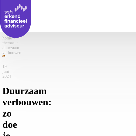
home
/
themas
/
duurzaam
verbouwen
19
juni
2024
Duurzaam
verbouwen:
zo
doe
je