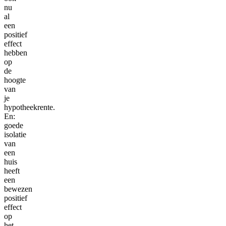
nu
al
een
positief
effect
hebben
op
de
hoogte
van
je
hypotheekrente.
En:
goede
isolatie
van
een
huis
heeft
een
bewezen
positief
effect
op
het