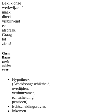
Bekijk onze
werkwijze of
maak
direct
vrijblijvend
een
afspraak.
Graag
tot
ziens!
Chris
Baars
geeft
advies
over
Hypotheek
(Arbeidsongeschiktheid,
overlijden,
verduurzamen,
echtscheiding,
pensioen)
Echtscheidingsadvies
Inkomen