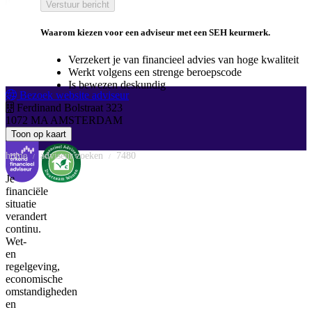
Verstuur bericht
Waarom kiezen voor een adviseur met een SEH keurmerk.
Verzekert je van financieel advies van hoge kwaliteit
Werkt volgens een strenge beroepscode
Is bewezen deskundig
Bezoek website adviseur
Ferdinand Bolstraat 323
1072 MA
AMSTERDAM
Toon op kaart
home
adviseur zoeken
7480
/
/
Je
financiële
situatie
verandert
continu.
Wet-
en
regelgeving,
economische
omstandigheden
en