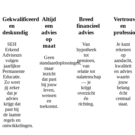
Gekwalificeerd
Altijd
Breed
Vertrou
en
een
financieel
en
deskundig
advies
advies
professi
op
SEH
Van
Je kunt
maat
Erkend
hypotheek
rekenen
Adviseurs
tot
op
Geen
volgen
pensioen,
aandacht,
standaardoplossingen,
jaarlijkse
van
kwaliteit
maar
Permanente
relatie tot
en advies
inzicht
Educatie.
nalatenschap
waarin
dat past
Zo weet
— je
jouw
bij jouw
jij zeker
krijgt
belang
leven,
dat je
overzicht
écht
wensen
advies
én
centraal
en
krijgt dat
richting.
staat.
toekomst.
past bij
de laatste
regels en
ontwikkelingen.