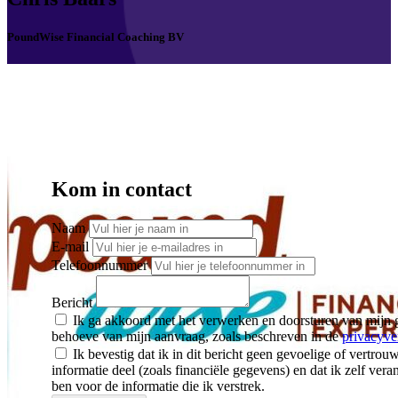
PoundWise Financial Coaching BV
Kom in contact
Naam
E-mail
Telefoonnummer
Bericht
Ik ga akkoord met het verwerken en doorsturen van mijn 
behoeve van mijn aanvraag, zoals beschreven in de
privacyve
Ik bevestig dat ik in dit bericht geen gevoelige of vertrouw
informatie deel (zoals financiële gegevens) en dat ik zelf vera
ben voor de informatie die ik verstrek.