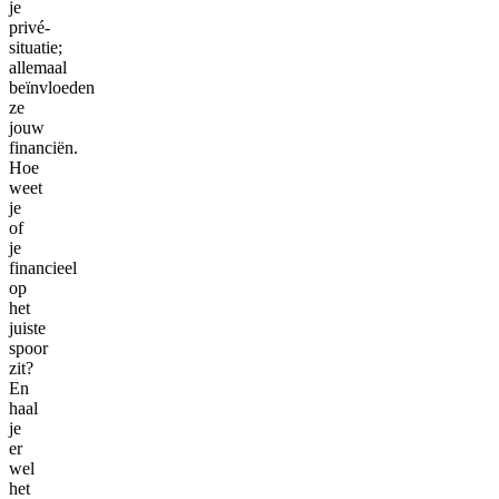
je
privé-
situatie;
allemaal
beïnvloeden
ze
jouw
financiën.
Hoe
weet
je
of
je
financieel
op
het
juiste
spoor
zit?
En
haal
je
er
wel
het