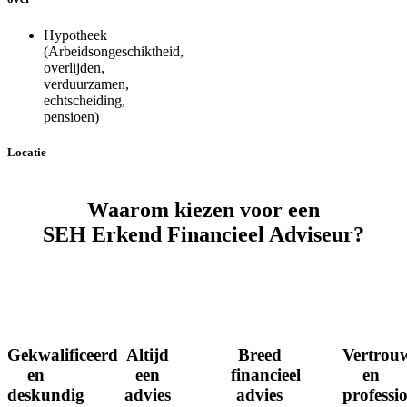
Hypotheek
(Arbeidsongeschiktheid,
overlijden,
verduurzamen,
echtscheiding,
pensioen)
Locatie
Waarom kiezen voor een
SEH Erkend Financieel Adviseur?
Gekwalificeerd
Altijd
Breed
Vertrou
en
een
financieel
en
deskundig
advies
advies
professi