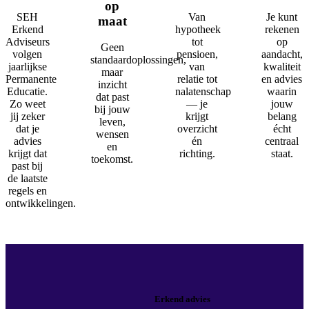
op
SEH
Van
Je kunt
maat
Erkend
hypotheek
rekenen
Adviseurs
tot
op
Geen
volgen
pensioen,
aandacht,
standaardoplossingen,
jaarlijkse
van
kwaliteit
maar
Permanente
relatie tot
en advies
inzicht
Educatie.
nalatenschap
waarin
dat past
Zo weet
— je
jouw
bij jouw
jij zeker
krijgt
belang
leven,
dat je
overzicht
écht
wensen
advies
én
centraal
en
krijgt dat
richting.
staat.
toekomst.
past bij
de laatste
regels en
ontwikkelingen.
Erkend advies